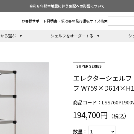
令和８年熊本地震に伴う集配への影響について
お客様サポート
見積書・領収書の発行
棚板サイズ検索
トから選ぶ
シェルフをオーダーする
シ
SUPER SERIES
エレクターシェルフ 
フ W759×D614×
商品コード：LSS760P1900
194,700円
（税込）
数量：