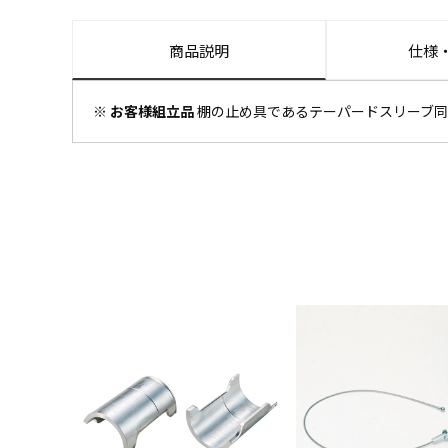
商品説明
仕様
※ お客様組立品
棚の止め具であるテーパードスリーブ同