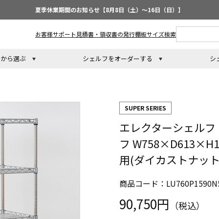
夏季休業期間のお知らせ【8月8日（土）～16日（日）】
お客様サポート
見積書・領収書の発行
棚板サイズ検索
トから選ぶ
シェルフをオーダーする
シ
SUPER SERIES
エレクターシェルフ
フ W758×D613×
用(ダイカストナット
商品コード：LU760P1590N
90,750円
（税込）