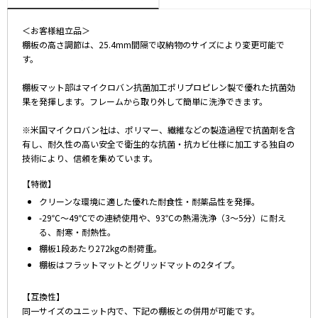
＜お客様組立品＞
棚板の高さ調節は、25.4mm間隔で収納物のサイズにより変更可能で
す。
棚板マット部はマイクロバン抗菌加工ポリプロピレン製で優れた抗菌効
果を発揮します。フレームから取り外して簡単に洗浄できます。
※米国マイクロバン社は、ポリマー、繊維などの製造過程で抗菌剤を含
有し、耐久性の高い安全で衛生的な抗菌・抗カビ仕様に加工する独自の
技術により、信頼を集めています。
【特徴】
クリーンな環境に適した優れた耐食性・耐薬品性を発揮。
-29℃～49℃での連続使用や、93℃の熱湯洗浄（3～5分）に耐え
る、耐寒・耐熱性。
棚板1段あたり272kgの耐荷重。
棚板はフラットマットとグリッドマットの2タイプ。
【互換性】
同一サイズのユニット内で、下記の棚板との併用が可能です。