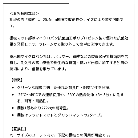
＜お客様組立品＞
棚板の高さ調節は、25.4mm間隔で収納物のサイズにより変更可能で
す。
棚板マット部はマイクロバン抗菌加工ポリプロピレン製で優れた抗菌効
果を発揮します。フレームから取り外して簡単に洗浄できます。
※米国マイクロバン社は、ポリマー、繊維などの製造過程で抗菌剤を含
有し、耐久性の高い安全で衛生的な抗菌・抗カビ仕様に加工する独自の
技術により、信頼を集めています。
【特徴】
クリーンな環境に適した優れた耐食性・耐薬品性を発揮。
-29℃～49℃での連続使用や、93℃の熱湯洗浄（3～5分）に耐え
る、耐寒・耐熱性。
棚板1段あたり272kgの耐荷重。
棚板はフラットマットとグリッドマットの2タイプ。
【互換性】
同一サイズのユニット内で、下記の棚板との併用が可能です。