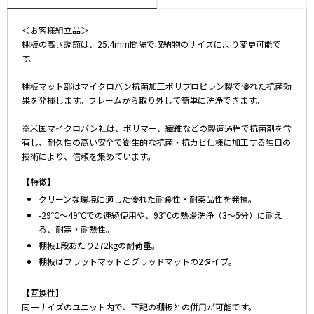
＜お客様組立品＞
棚板の高さ調節は、25.4mm間隔で収納物のサイズにより変更可能で
す。
棚板マット部はマイクロバン抗菌加工ポリプロピレン製で優れた抗菌効
果を発揮します。フレームから取り外して簡単に洗浄できます。
※米国マイクロバン社は、ポリマー、繊維などの製造過程で抗菌剤を含
有し、耐久性の高い安全で衛生的な抗菌・抗カビ仕様に加工する独自の
技術により、信頼を集めています。
【特徴】
クリーンな環境に適した優れた耐食性・耐薬品性を発揮。
-29℃～49℃での連続使用や、93℃の熱湯洗浄（3～5分）に耐え
る、耐寒・耐熱性。
棚板1段あたり272kgの耐荷重。
棚板はフラットマットとグリッドマットの2タイプ。
【互換性】
同一サイズのユニット内で、下記の棚板との併用が可能です。