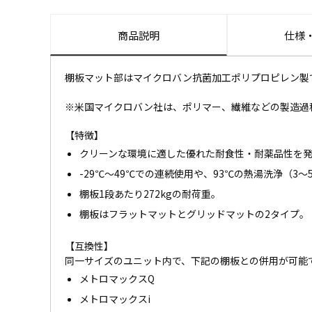
商品説明
仕様
棚板マット部はマイクロバン抗菌加工ポリプロピレン製
※米国マイクロバン社は、ポリマー、繊維などの製造過
【特徴】
クリーンな環境に適した優れた耐食性・耐薬品性を
-29℃～49℃での連続使用や、93℃の熱湯洗浄（3
棚板1段あたり272kgの耐荷重。
棚板はフラットマットとグリッドマットの2タイプ。
【互換性】
同一サイズのユニット内で、下記の棚板との併用が可能
メトロマックスQ
メトロマックスi