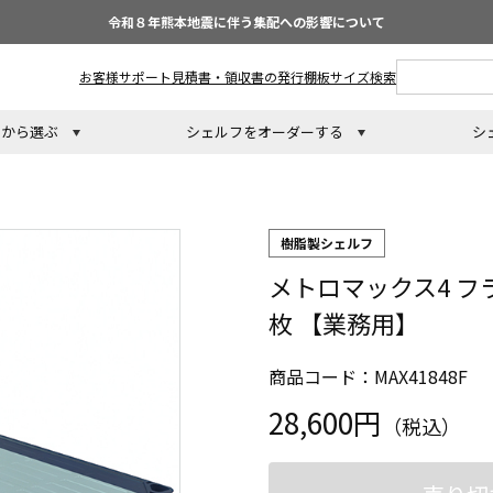
令和８年熊本地震に伴う集配への影響について
お客様サポート
見積書・領収書の発行
棚板サイズ検索
トから選ぶ
シェルフをオーダーする
シ
樹脂製シェルフ
メトロマックス4 フラ
枚 【業務用】
商品コード：MAX41848F
28,600円
（税込）