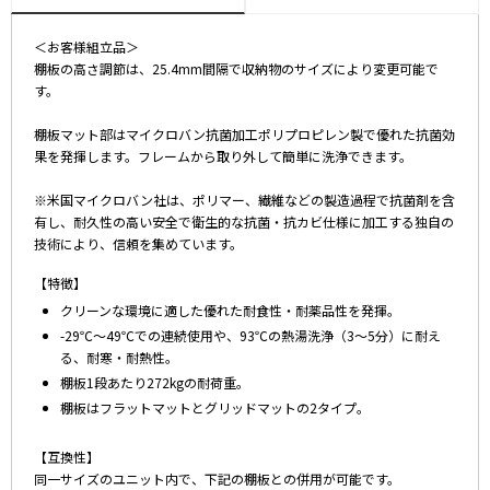
＜お客様組立品＞
棚板の高さ調節は、25.4mm間隔で収納物のサイズにより変更可能で
す。
棚板マット部はマイクロバン抗菌加工ポリプロピレン製で優れた抗菌効
果を発揮します。フレームから取り外して簡単に洗浄できます。
※米国マイクロバン社は、ポリマー、繊維などの製造過程で抗菌剤を含
有し、耐久性の高い安全で衛生的な抗菌・抗カビ仕様に加工する独自の
技術により、信頼を集めています。
【特徴】
クリーンな環境に適した優れた耐食性・耐薬品性を発揮。
-29℃～49℃での連続使用や、93℃の熱湯洗浄（3～5分）に耐え
る、耐寒・耐熱性。
棚板1段あたり272kgの耐荷重。
棚板はフラットマットとグリッドマットの2タイプ。
【互換性】
同一サイズのユニット内で、下記の棚板との併用が可能です。