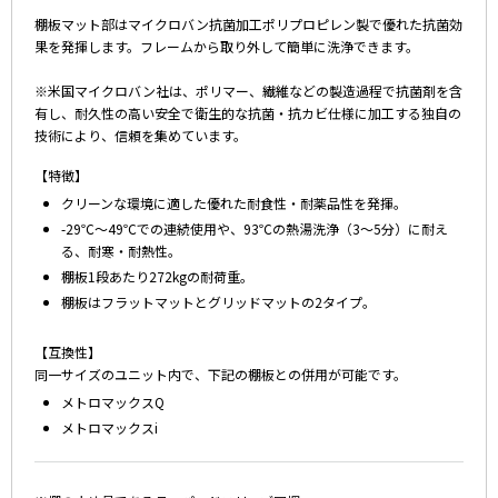
棚板マット部はマイクロバン抗菌加工ポリプロピレン製で優れた抗菌効
果を発揮します。フレームから取り外して簡単に洗浄できます。
※米国マイクロバン社は、ポリマー、繊維などの製造過程で抗菌剤を含
有し、耐久性の高い安全で衛生的な抗菌・抗カビ仕様に加工する独自の
技術により、信頼を集めています。
【特徴】
クリーンな環境に適した優れた耐食性・耐薬品性を発揮。
-29℃～49℃での連続使用や、93℃の熱湯洗浄（3～5分）に耐え
る、耐寒・耐熱性。
棚板1段あたり272kgの耐荷重。
棚板はフラットマットとグリッドマットの2タイプ。
【互換性】
同一サイズのユニット内で、下記の棚板との併用が可能です。
メトロマックスQ
メトロマックスi