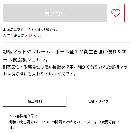
売り切れ
本商品は現在、売り切れ状態です。
入荷予定日は
未定
です。
棚板マットやフレーム、ポール全てが衛生管理に優れたオ
ール樹脂製シェルフ。
耐薬品性・耐腐食性の高い樹脂を採用。細かく分割された棚板マッ
トは洗浄機にも入れやすいサイズです。
商品説明
仕様・サイズ
＜お客様組立品＞
棚板の高さ調節は、25.4mm間隔で収納物のサイズにより変更可能で
す。