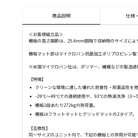
商品説明
仕様
＜お客様組立品＞
棚板の高さ調節は、25.4mm間隔で収納物のサイズによ
棚板マット部はマイクロバン抗菌加工ポリプロピレン製
※米国マイクロバン社は、ポリマー、繊維などの製造過
【特徴】
クリーンな環境に適した優れた耐食性・耐薬品性を
-29℃～49℃での連続使用や、93℃の熱湯洗浄（3
棚板1段あたり272kgの耐荷重。
棚板はフラットマットとグリッドマットの2タイプ。
【互換性】
同一サイズのユニット内で、下記の棚板との併用が可能