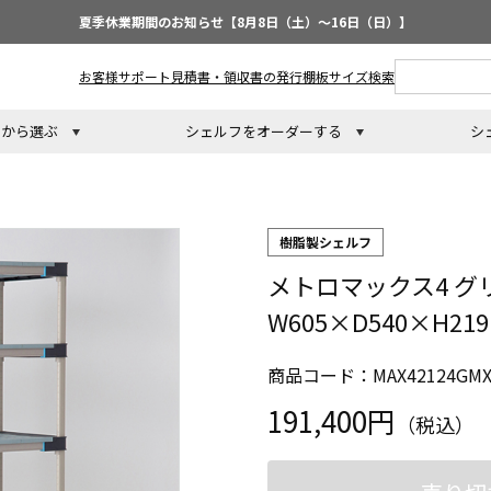
夏季休業期間のお知らせ【8月8日（土）～16日（日）】
お客様サポート
見積書・領収書の発行
棚板サイズ検索
トから選ぶ
シェルフをオーダーする
シ
樹脂製シェルフ
メトロマックス4 グ
W605×D540×H2
商品コード：MAX42124GMX
191,400円
（税込）