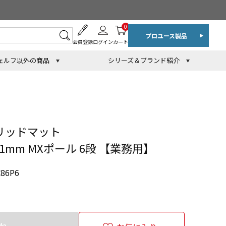
0
プロユース製品
会員登録
ログイン
カート
ェルフ以外の商品
シリーズ＆ブランド紹介
リッドマット
191mm MXポール 6段 【業務用】
86P6