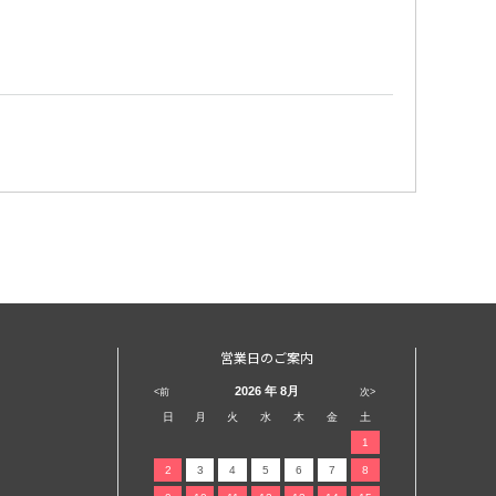
営業日のご案内
2026
年 8月
<前
次>
日
月
火
水
木
金
土
1
2
3
4
5
6
7
8