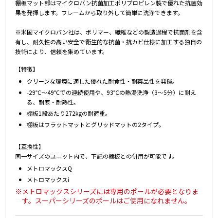
棚板マット部はマイクロバン抗菌加工ポリプロピレン製で優れた抗菌効
果を発揮します。フレームから取り外して簡単に洗浄できます。
※米国マイクロバン社は、ポリマー、繊維などの製造過程で抗菌剤を含
有し、耐久性の高い安全で衛生的な抗菌・抗カビ仕様に加工する独自の
技術により、信頼を集めています。
【特徴】
クリーンな環境に適した優れた耐食性・耐薬品性を発揮。
-29℃～49℃での連続使用や、93℃の熱湯洗浄（3～5分）に耐え
る、耐寒・耐熱性。
棚板1段あたり272kgの耐荷重。
棚板はフラットマットとグリッドマットの2タイプ。
【互換性】
同一サイズのユニット内で、下記の棚板との併用が可能です。
メトロマックスQ
メトロマックスi
※メトロマックスシリーズには専用のポールが必要となりま
す。スーパーシリーズのポールはご使用になれません。