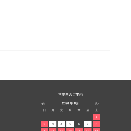
営業日のご案内
2026
年 8月
<前
次>
日
月
火
水
木
金
土
1
2
3
4
5
6
7
8