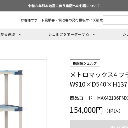
令和８年熊本地震に伴う集配への影響について
お客様サポート
見積書・領収書の発行
棚板サイズ検索
トから選ぶ
シェルフをオーダーする
シ
樹脂製シェルフ
メトロマックス4 フ
W910×D540×H1
商品コード：MAX42136FMX
154,000円
（税込）