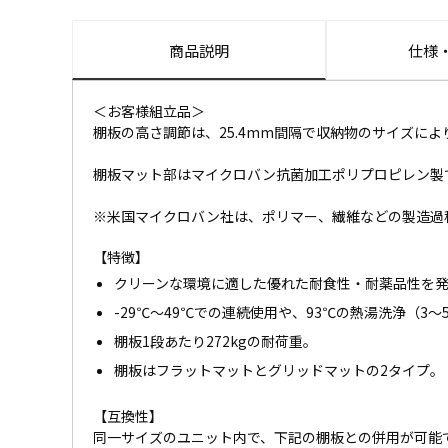
商品説明
仕様
＜お客様組立品＞
棚板の高さ調節は、25.4mm間隔で収納物のサイズによ
棚板マット部はマイクロバン抗菌加工ポリプロピレン製
※米国マイクロバン社は、ポリマー、繊維などの製造過
【特徴】
クリーンな環境に適した優れた耐食性・耐薬品性を
-29℃～49℃での連続使用や、93℃の熱湯洗浄（3
棚板1段あたり272kgの耐荷重。
棚板はフラットマットとグリッドマットの2タイプ。
【互換性】
同一サイズのユニット内で、下記の棚板との併用が可能