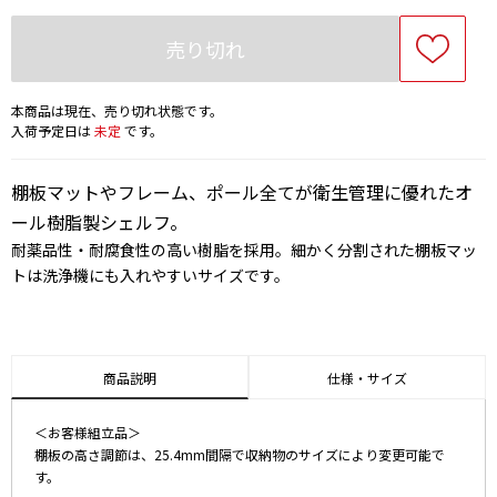
売り切れ
本商品は現在、売り切れ状態です。
入荷予定日は
未定
です。
棚板マットやフレーム、ポール全てが衛生管理に優れたオ
ール樹脂製シェルフ。
耐薬品性・耐腐食性の高い樹脂を採用。細かく分割された棚板マッ
トは洗浄機にも入れやすいサイズです。
商品説明
仕様・サイズ
＜お客様組立品＞
棚板の高さ調節は、25.4mm間隔で収納物のサイズにより変更可能で
す。