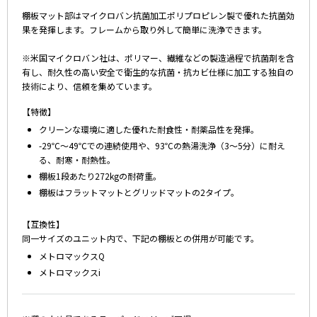
棚板マット部はマイクロバン抗菌加工ポリプロピレン製で優れた抗菌効
果を発揮します。フレームから取り外して簡単に洗浄できます。
※米国マイクロバン社は、ポリマー、繊維などの製造過程で抗菌剤を含
有し、耐久性の高い安全で衛生的な抗菌・抗カビ仕様に加工する独自の
技術により、信頼を集めています。
【特徴】
クリーンな環境に適した優れた耐食性・耐薬品性を発揮。
-29℃～49℃での連続使用や、93℃の熱湯洗浄（3～5分）に耐え
る、耐寒・耐熱性。
棚板1段あたり272kgの耐荷重。
棚板はフラットマットとグリッドマットの2タイプ。
【互換性】
同一サイズのユニット内で、下記の棚板との併用が可能です。
メトロマックスQ
メトロマックスi