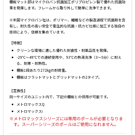
棚板マット部はマイクロバン抗菌加工ポリプロピレン製で優れた抗菌効
果を発揮します。フレームから取り外して簡単に洗浄できます。
※米国マイクロバン社は、ポリマー、繊維などの製造過程で抗菌剤を含
有し、耐久性の高い安全で衛生的な抗菌・抗カビ仕様に加工する独自の
技術により、信頼を集めています。
【特徴】
クリーンな環境に適した優れた耐食性・耐薬品性を発揮。
-29℃～49℃での連続使用や、93℃の熱湯洗浄（3～5分）に耐え
る、耐寒・耐熱性。
棚板1段あたり272kgの耐荷重。
棚板はフラットマットとグリッドマットの2タイプ。
【互換性】
同一サイズのユニット内で、下記の棚板との併用が可能です。
メトロマックスQ
メトロマックスi
※メトロマックスシリーズには専用のポールが必要となりま
す。スーパーシリーズのポールはご使用になれません。