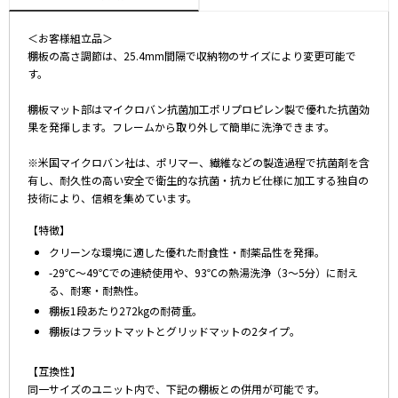
＜お客様組立品＞
棚板の高さ調節は、25.4mm間隔で収納物のサイズにより変更可能で
す。
棚板マット部はマイクロバン抗菌加工ポリプロピレン製で優れた抗菌効
果を発揮します。フレームから取り外して簡単に洗浄できます。
※米国マイクロバン社は、ポリマー、繊維などの製造過程で抗菌剤を含
有し、耐久性の高い安全で衛生的な抗菌・抗カビ仕様に加工する独自の
技術により、信頼を集めています。
【特徴】
クリーンな環境に適した優れた耐食性・耐薬品性を発揮。
-29℃～49℃での連続使用や、93℃の熱湯洗浄（3～5分）に耐え
る、耐寒・耐熱性。
棚板1段あたり272kgの耐荷重。
棚板はフラットマットとグリッドマットの2タイプ。
【互換性】
同一サイズのユニット内で、下記の棚板との併用が可能です。