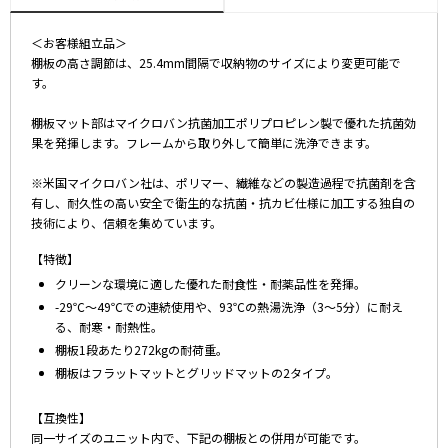
＜お客様組立品＞
棚板の高さ調節は、25.4mm間隔で収納物のサイズにより変更可能で
す。
棚板マット部はマイクロバン抗菌加工ポリプロピレン製で優れた抗菌効
果を発揮します。フレームから取り外して簡単に洗浄できます。
※米国マイクロバン社は、ポリマー、繊維などの製造過程で抗菌剤を含
有し、耐久性の高い安全で衛生的な抗菌・抗カビ仕様に加工する独自の
技術により、信頼を集めています。
【特徴】
クリーンな環境に適した優れた耐食性・耐薬品性を発揮。
-29℃～49℃での連続使用や、93℃の熱湯洗浄（3～5分）に耐え
る、耐寒・耐熱性。
棚板1段あたり272kgの耐荷重。
棚板はフラットマットとグリッドマットの2タイプ。
【互換性】
同一サイズのユニット内で、下記の棚板との併用が可能です。