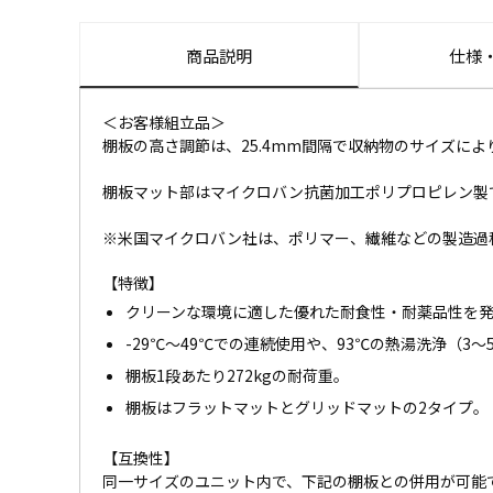
商品説明
仕様
＜お客様組立品＞
棚板の高さ調節は、25.4mm間隔で収納物のサイズによ
棚板マット部はマイクロバン抗菌加工ポリプロピレン製
※米国マイクロバン社は、ポリマー、繊維などの製造過
【特徴】
クリーンな環境に適した優れた耐食性・耐薬品性を
-29℃～49℃での連続使用や、93℃の熱湯洗浄（3
棚板1段あたり272kgの耐荷重。
棚板はフラットマットとグリッドマットの2タイプ。
【互換性】
同一サイズのユニット内で、下記の棚板との併用が可能