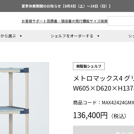
夏季休業期間のお知らせ【8月8日（土）～16日（日）】
お客様サポート
見積書・領収書の発行
棚板サイズ検索
トから選ぶ
シェルフをオーダーする
シ
樹脂製シェルフ
メトロマックス4 グ
W605×D620×H1
商品コード：MAX42424GMX
136,400円
（税込）