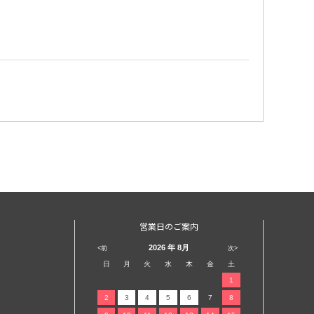
営業日のご案内
2026
年 8月
<前
次>
日
月
火
水
木
金
土
1
2
3
4
5
6
7
8