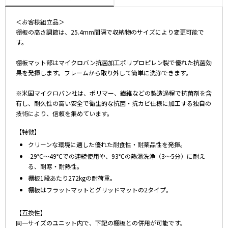
＜お客様組立品＞
棚板の高さ調節は、25.4mm間隔で収納物のサイズにより変更可能で
す。
棚板マット部はマイクロバン抗菌加工ポリプロピレン製で優れた抗菌効
果を発揮します。フレームから取り外して簡単に洗浄できます。
※米国マイクロバン社は、ポリマー、繊維などの製造過程で抗菌剤を含
有し、耐久性の高い安全で衛生的な抗菌・抗カビ仕様に加工する独自の
技術により、信頼を集めています。
【特徴】
クリーンな環境に適した優れた耐食性・耐薬品性を発揮。
-29℃～49℃での連続使用や、93℃の熱湯洗浄（3～5分）に耐え
る、耐寒・耐熱性。
棚板1段あたり272kgの耐荷重。
棚板はフラットマットとグリッドマットの2タイプ。
【互換性】
同一サイズのユニット内で、下記の棚板との併用が可能です。