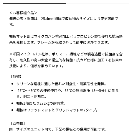
＜お客様組立品＞
棚板の高さ調節は、25.4mm間隔で収納物のサイズにより変更可能で
す。
棚板マット部はマイクロバン抗菌加工ポリプロピレン製で優れた抗菌効
果を発揮します。フレームから取り外して簡単に洗浄できます。
※米国マイクロバン社は、ポリマー、繊維などの製造過程で抗菌剤を含
有し、耐久性の高い安全で衛生的な抗菌・抗カビ仕様に加工する独自の
技術により、信頼を集めています。
【特徴】
クリーンな環境に適した優れた耐食性・耐薬品性を発揮。
-29℃～49℃での連続使用や、93℃の熱湯洗浄（3～5分）に耐え
る、耐寒・耐熱性。
棚板1段あたり272kgの耐荷重。
棚板はフラットマットとグリッドマットの2タイプ。
【互換性】
同一サイズのユニット内で、下記の棚板との併用が可能です。