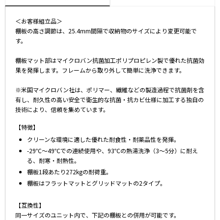
＜お客様組立品＞
棚板の高さ調節は、25.4mm間隔で収納物のサイズにより変更可能で
す。
棚板マット部はマイクロバン抗菌加工ポリプロピレン製で優れた抗菌効
果を発揮します。フレームから取り外して簡単に洗浄できます。
※米国マイクロバン社は、ポリマー、繊維などの製造過程で抗菌剤を含
有し、耐久性の高い安全で衛生的な抗菌・抗カビ仕様に加工する独自の
技術により、信頼を集めています。
【特徴】
クリーンな環境に適した優れた耐食性・耐薬品性を発揮。
-29℃～49℃での連続使用や、93℃の熱湯洗浄（3～5分）に耐え
る、耐寒・耐熱性。
棚板1段あたり272kgの耐荷重。
棚板はフラットマットとグリッドマットの2タイプ。
【互換性】
同一サイズのユニット内で、下記の棚板との併用が可能です。