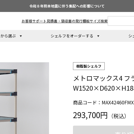
令和８年熊本地震に伴う集配への影響について
お客様サポート
見積書・領収書の発行
棚板サイズ検索
トから選ぶ
シェルフをオーダーする
シ
樹脂製シェルフ
メトロマックス4 フ
W1520×D620×H
商品コード：MAX42460FMX
293,700円
（税込）