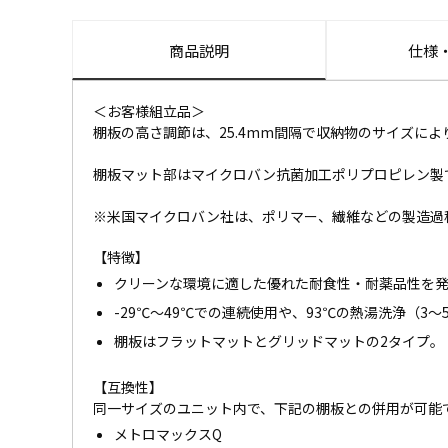
商品説明
仕様
＜お客様組立品＞
棚板の高さ調節は、25.4mm間隔で収納物のサイズによ
棚板マット部はマイクロバン抗菌加工ポリプロピレン製
※米国マイクロバン社は、ポリマー、繊維などの製造過
【特徴】
クリーンな環境に適した優れた耐食性・耐薬品性を
-29℃～49℃での連続使用や、93℃の熱湯洗浄（3
棚板はフラットマットとグリッドマットの2タイプ。
【互換性】
同一サイズのユニット内で、下記の棚板との併用が可能
メトロマックスQ