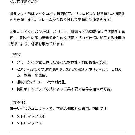
＜お客様組立品＞
棚板マット部はマイクロバン抗菌加工ポリプロピレン製で優れた抗菌効
果を発揮します。フレームから取り外して簡単に洗浄できます。
※米国マイクロバン社は、ポリマー、繊維などの製造過程で抗菌剤を含
有し、耐久性の高い安全で衛生的な抗菌・抗カビ仕様に加工する独自の
技術により、信頼を集めています。
【特徴】
クリーンな環境に適した優れた耐食性・耐薬品性を発揮。
-29℃～52℃での連続使用や、93℃の熱湯洗浄（3～5分）に耐え
る、耐寒・耐熱性。
棚板1段あたり363kgの耐荷重。
特許ボトムアップ方式により工具不要で容易な組立が可能。
【互換性】
同一サイズのユニット内で、下記の棚板との併用が可能です。
メトロマックス4
メトロマックスi