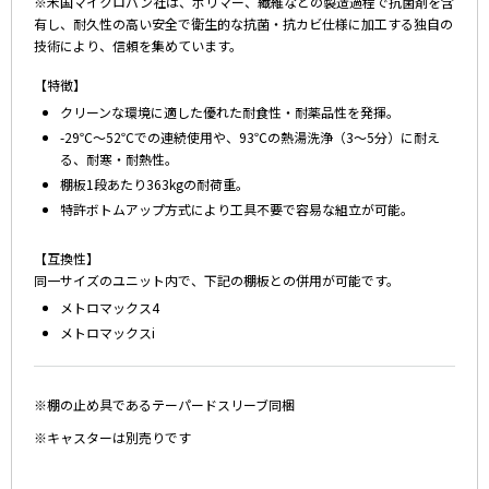
※米国マイクロバン社は、ポリマー、繊維などの製造過程で抗菌剤を含
有し、耐久性の高い安全で衛生的な抗菌・抗カビ仕様に加工する独自の
技術により、信頼を集めています。
【特徴】
クリーンな環境に適した優れた耐食性・耐薬品性を発揮。
-29℃～52℃での連続使用や、93℃の熱湯洗浄（3～5分）に耐え
る、耐寒・耐熱性。
棚板1段あたり363kgの耐荷重。
特許ボトムアップ方式により工具不要で容易な組立が可能。
【互換性】
同一サイズのユニット内で、下記の棚板との併用が可能です。
メトロマックス4
メトロマックスi
※棚の止め具であるテーパードスリーブ同梱
※キャスターは別売りです