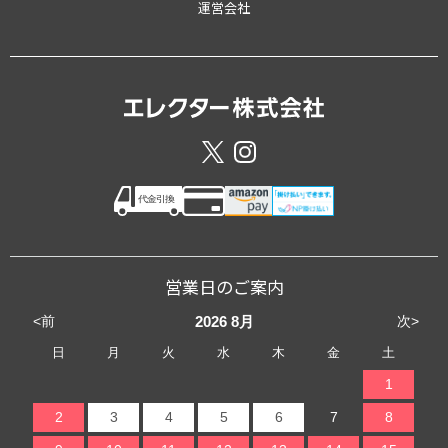
運営会社
営業日のご案内
<前
次>
2026
8月
日
月
火
水
木
金
土
1
2
3
4
5
6
7
8