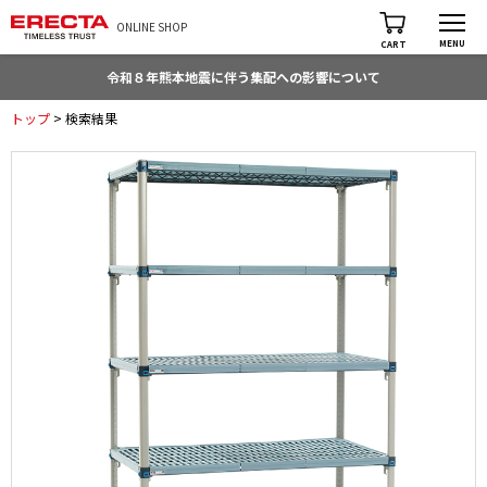
ONLINE SHOP
MENU
CART
令和８年熊本地震に伴う集配への影響について
トップ
> 検索結果