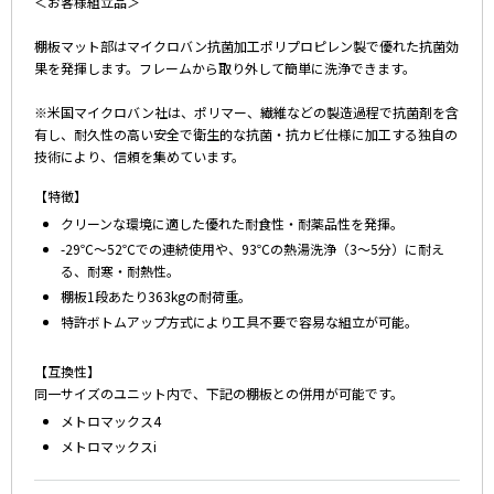
＜お客様組立品＞
棚板マット部はマイクロバン抗菌加工ポリプロピレン製で優れた抗菌効
果を発揮します。フレームから取り外して簡単に洗浄できます。
※米国マイクロバン社は、ポリマー、繊維などの製造過程で抗菌剤を含
有し、耐久性の高い安全で衛生的な抗菌・抗カビ仕様に加工する独自の
技術により、信頼を集めています。
【特徴】
クリーンな環境に適した優れた耐食性・耐薬品性を発揮。
-29℃～52℃での連続使用や、93℃の熱湯洗浄（3～5分）に耐え
る、耐寒・耐熱性。
棚板1段あたり363kgの耐荷重。
特許ボトムアップ方式により工具不要で容易な組立が可能。
【互換性】
同一サイズのユニット内で、下記の棚板との併用が可能です。
メトロマックス4
メトロマックスi