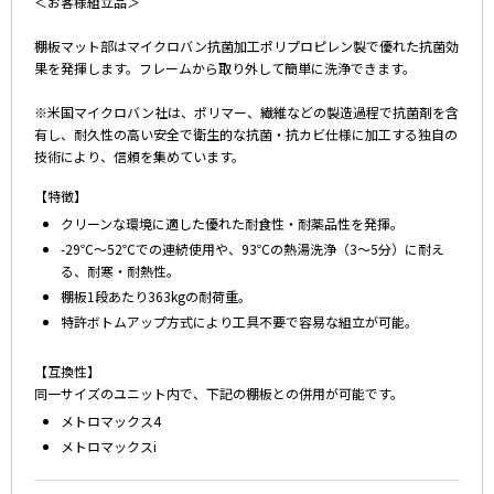
＜お客様組立品＞
棚板マット部はマイクロバン抗菌加工ポリプロピレン製で優れた抗菌効
果を発揮します。フレームから取り外して簡単に洗浄できます。
※米国マイクロバン社は、ポリマー、繊維などの製造過程で抗菌剤を含
有し、耐久性の高い安全で衛生的な抗菌・抗カビ仕様に加工する独自の
技術により、信頼を集めています。
【特徴】
クリーンな環境に適した優れた耐食性・耐薬品性を発揮。
-29℃～52℃での連続使用や、93℃の熱湯洗浄（3～5分）に耐え
る、耐寒・耐熱性。
棚板1段あたり363kgの耐荷重。
特許ボトムアップ方式により工具不要で容易な組立が可能。
【互換性】
同一サイズのユニット内で、下記の棚板との併用が可能です。
メトロマックス4
メトロマックスi