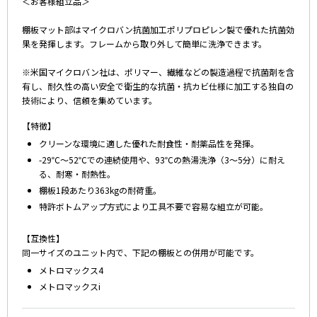
＜お客様組立品＞
棚板マット部はマイクロバン抗菌加工ポリプロピレン製で優れた抗菌効
果を発揮します。フレームから取り外して簡単に洗浄できます。
※米国マイクロバン社は、ポリマー、繊維などの製造過程で抗菌剤を含
有し、耐久性の高い安全で衛生的な抗菌・抗カビ仕様に加工する独自の
技術により、信頼を集めています。
【特徴】
クリーンな環境に適した優れた耐食性・耐薬品性を発揮。
-29℃～52℃での連続使用や、93℃の熱湯洗浄（3～5分）に耐え
る、耐寒・耐熱性。
棚板1段あたり363kgの耐荷重。
特許ボトムアップ方式により工具不要で容易な組立が可能。
【互換性】
同一サイズのユニット内で、下記の棚板との併用が可能です。
メトロマックス4
メトロマックスi