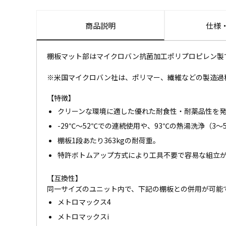
商品説明
仕様
棚板マット部はマイクロバン抗菌加工ポリプロピレン製
※米国マイクロバン社は、ポリマー、繊維などの製造過
【特徴】
クリーンな環境に適した優れた耐食性・耐薬品性を
-29℃～52℃での連続使用や、93℃の熱湯洗浄（3
棚板1段あたり363kgの耐荷重。
特許ボトムアップ方式により工具不要で容易な組立
【互換性】
同一サイズのユニット内で、下記の棚板との併用が可能
メトロマックス4
メトロマックスi