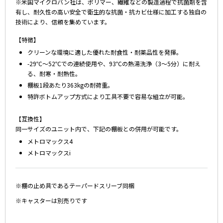
※米国マイクロバン社は、ポリマー、繊維などの製造過程で抗菌剤を含
有し、耐久性の高い安全で衛生的な抗菌・抗カビ仕様に加工する独自の
技術により、信頼を集めています。
【特徴】
クリーンな環境に適した優れた耐食性・耐薬品性を発揮。
-29℃～52℃での連続使用や、93℃の熱湯洗浄（3～5分）に耐え
る、耐寒・耐熱性。
棚板1段あたり363kgの耐荷重。
特許ボトムアップ方式により工具不要で容易な組立が可能。
【互換性】
同一サイズのユニット内で、下記の棚板との併用が可能です。
メトロマックス4
メトロマックスi
※棚の止め具であるテーパードスリーブ同梱
※キャスターは別売りです