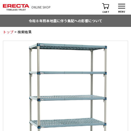
ONLINE SHOP
MENU
CART
令和８年熊本地震に伴う集配への影響について
トップ
> 検索結果