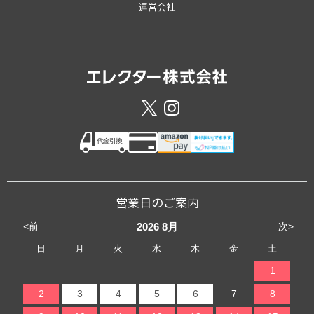
運営会社
営業日のご案内
<前
次>
2026
8月
日
月
火
水
木
金
土
1
2
3
4
5
6
7
8