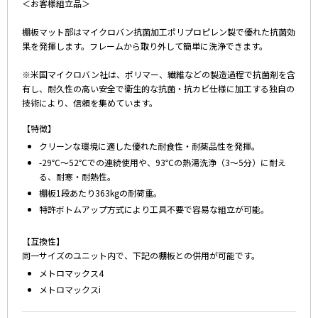
＜お客様組立品＞
棚板マット部はマイクロバン抗菌加工ポリプロピレン製で優れた抗菌効
果を発揮します。フレームから取り外して簡単に洗浄できます。
※米国マイクロバン社は、ポリマー、繊維などの製造過程で抗菌剤を含
有し、耐久性の高い安全で衛生的な抗菌・抗カビ仕様に加工する独自の
技術により、信頼を集めています。
【特徴】
クリーンな環境に適した優れた耐食性・耐薬品性を発揮。
-29℃～52℃での連続使用や、93℃の熱湯洗浄（3～5分）に耐え
る、耐寒・耐熱性。
棚板1段あたり363kgの耐荷重。
特許ボトムアップ方式により工具不要で容易な組立が可能。
【互換性】
同一サイズのユニット内で、下記の棚板との併用が可能です。
メトロマックス4
メトロマックスi