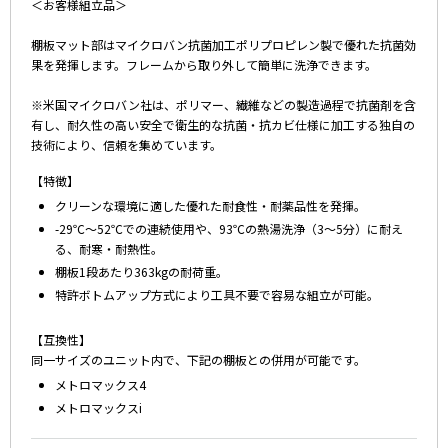
＜お客様組立品＞
棚板マット部はマイクロバン抗菌加工ポリプロピレン製で優れた抗菌効
果を発揮します。フレームから取り外して簡単に洗浄できます。
※米国マイクロバン社は、ポリマー、繊維などの製造過程で抗菌剤を含
有し、耐久性の高い安全で衛生的な抗菌・抗カビ仕様に加工する独自の
技術により、信頼を集めています。
【特徴】
クリーンな環境に適した優れた耐食性・耐薬品性を発揮。
-29℃～52℃での連続使用や、93℃の熱湯洗浄（3～5分）に耐え
る、耐寒・耐熱性。
棚板1段あたり363kgの耐荷重。
特許ボトムアップ方式により工具不要で容易な組立が可能。
【互換性】
同一サイズのユニット内で、下記の棚板との併用が可能です。
メトロマックス4
メトロマックスi