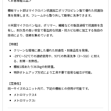
＜お客様組立品＞
棚板マット部はマイクロバン抗菌加工ポリプロピレン製で優れた抗菌効
果を発揮します。フレームから取り外して簡単に洗浄できます。
※米国マイクロバン社は、ポリマー、繊維などの製造過程で抗菌剤を含
有し、耐久性の高い安全で衛生的な抗菌・抗カビ仕様に加工する独自の
技術により、信頼を集めています。
【特徴】
クリーンな環境に適した優れた耐食性・耐薬品性を発揮。
-29℃～52℃での連続使用や、93℃の熱湯洗浄（3～5分）に耐え
る、耐寒・耐熱性。
棚板1段あたり363kgの耐荷重。
特許ボトムアップ方式により工具不要で容易な組立が可能。
【互換性】
同一サイズのユニット内で、下記の棚板との併用が可能です。
メトロマックス4
メトロマックスi