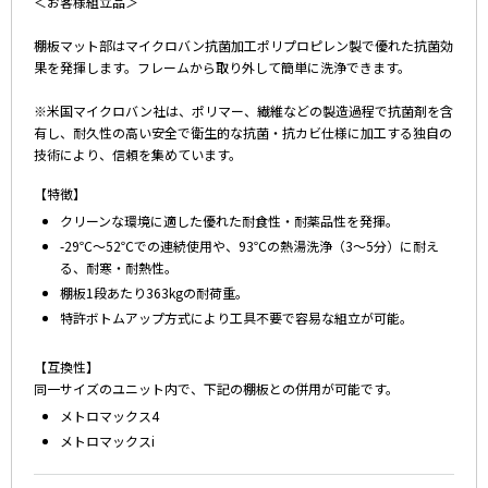
＜お客様組立品＞
棚板マット部はマイクロバン抗菌加工ポリプロピレン製で優れた抗菌効
果を発揮します。フレームから取り外して簡単に洗浄できます。
※米国マイクロバン社は、ポリマー、繊維などの製造過程で抗菌剤を含
有し、耐久性の高い安全で衛生的な抗菌・抗カビ仕様に加工する独自の
技術により、信頼を集めています。
【特徴】
クリーンな環境に適した優れた耐食性・耐薬品性を発揮。
-29℃～52℃での連続使用や、93℃の熱湯洗浄（3～5分）に耐え
る、耐寒・耐熱性。
棚板1段あたり363kgの耐荷重。
特許ボトムアップ方式により工具不要で容易な組立が可能。
【互換性】
同一サイズのユニット内で、下記の棚板との併用が可能です。
メトロマックス4
メトロマックスi