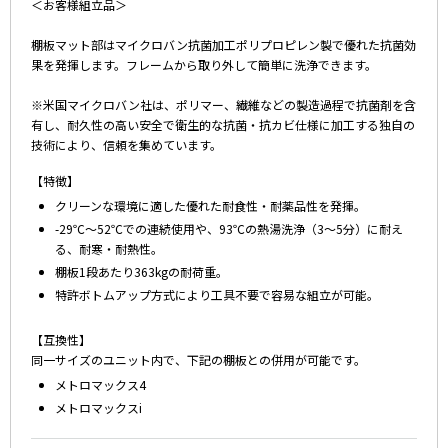
＜お客様組立品＞
棚板マット部はマイクロバン抗菌加工ポリプロピレン製で優れた抗菌効
果を発揮します。フレームから取り外して簡単に洗浄できます。
※米国マイクロバン社は、ポリマー、繊維などの製造過程で抗菌剤を含
有し、耐久性の高い安全で衛生的な抗菌・抗カビ仕様に加工する独自の
技術により、信頼を集めています。
【特徴】
クリーンな環境に適した優れた耐食性・耐薬品性を発揮。
-29℃～52℃での連続使用や、93℃の熱湯洗浄（3～5分）に耐え
る、耐寒・耐熱性。
棚板1段あたり363kgの耐荷重。
特許ボトムアップ方式により工具不要で容易な組立が可能。
【互換性】
同一サイズのユニット内で、下記の棚板との併用が可能です。
メトロマックス4
メトロマックスi