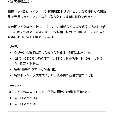
＜お客様組立品＞
棚板マット部はマイクロバン抗菌加工ポリプロピレン製で優れた抗菌効
果を発揮します。フレームから取り外して簡単に洗浄できます。
※米国マイクロバン社は、ポリマー、繊維などの製造過程で抗菌剤を含
有し、耐久性の高い安全で衛生的な抗菌・抗カビ仕様に加工する独自の
技術により、信頼を集めています。
【特徴】
クリーンな環境に適した優れた耐食性・耐薬品性を発揮。
-29℃～52℃での連続使用や、93℃の熱湯洗浄（3～5分）に耐え
る、耐寒・耐熱性。
棚板1段あたり363kgの耐荷重。
特許ボトムアップ方式により工具不要で容易な組立が可能。
【互換性】
同一サイズのユニット内で、下記の棚板との併用が可能です。
メトロマックス4
メトロマックスi