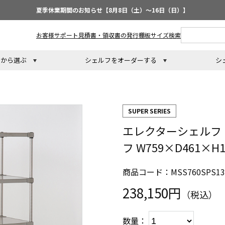
夏季休業期間のお知らせ【8月8日（土）～16日（日）】
お客様サポート
見積書・領収書の発行
棚板サイズ検索
トから選ぶ
シェルフをオーダーする
シ
SUPER SERIES
エレクターシェルフ 
フ W759×D461×H
商品コード：MSS760SPS13
238,150円
（税込）
数量：