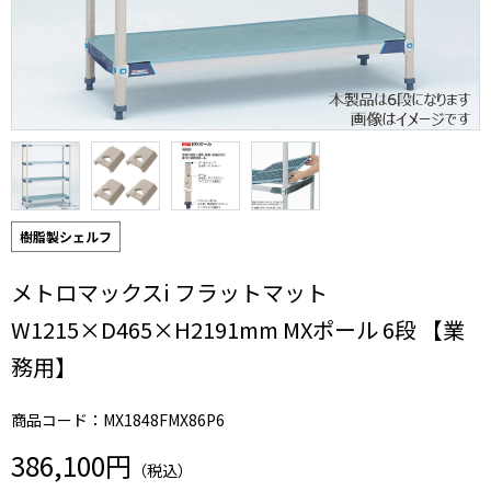
樹脂製シェルフ
メトロマックスi フラットマット
W1215×D465×H2191mm MXポール 6段 【業
務用】
商品コード：MX1848FMX86P6
386,100円
（税込）