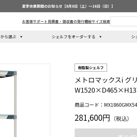
夏季休業期間のお知らせ【8月8日（土）～16日（日）】
お客様サポート
見積書・領収書の発行
棚板サイズ検索
トから選ぶ
シェルフをオーダーする
シ
樹脂製シェルフ
メトロマックスi グ
W1520×D465×H
商品コード：MX1860GMX54
281,600円
（税込）