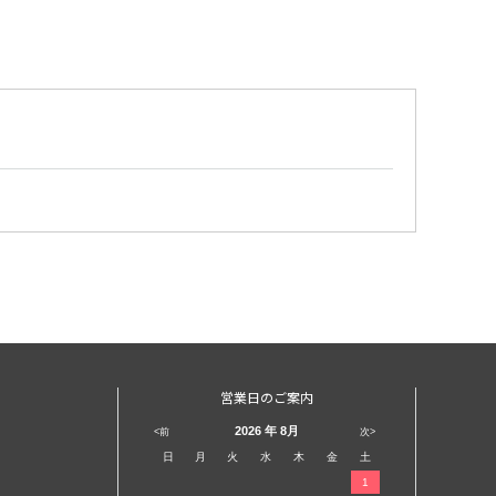
営業日のご案内
2026
年 8月
<前
次>
日
月
火
水
木
金
土
1