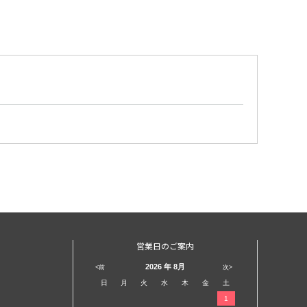
営業日のご案内
2026
年 8月
<前
次>
日
月
火
水
木
金
土
1