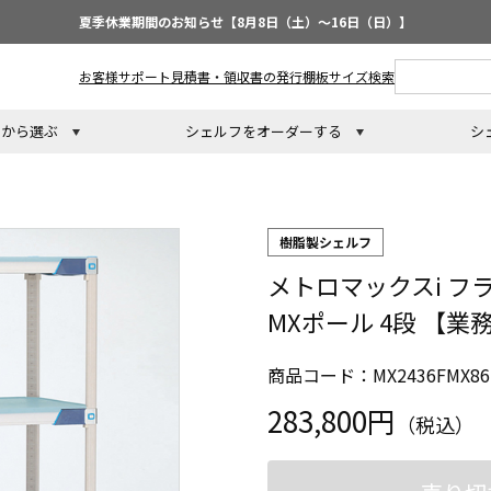
夏季休業期間のお知らせ【8月8日（土）～16日（日）】
お客様サポート
見積書・領収書の発行
棚板サイズ検索
トから選ぶ
シェルフをオーダーする
シ
樹脂製シェルフ
メトロマックスi フラッ
MXポール 4段 【業
商品コード：MX2436FMX86
283,800円
（税込）