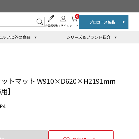
0
プロユース製品
会員登録
ログイン
カート
ェルフ以外の商品
シリーズ＆ブランド紹介
トマット W910×D620×H2191mm
務用】
P4