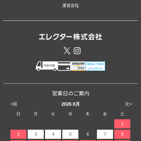
運営会社
営業日のご案内
<前
次>
2026
8月
日
月
火
水
木
金
土
1
2
3
4
5
6
7
8