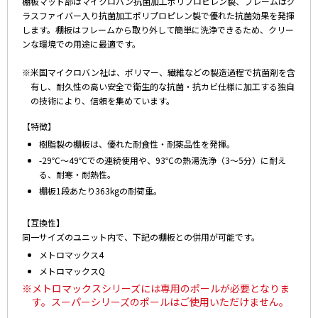
棚板マット部はマイクロバン抗菌加工ポリプロピレン製、フレームはグ
ラスファイバー入り抗菌加工ポリプロピレン製で優れた抗菌効果を発揮
します。棚板はフレームから取り外して簡単に洗浄できるため、クリー
ンな環境での用途に最適です。
※米国マイクロバン社は、ポリマー、繊維などの製造過程で抗菌剤を含
有し、耐久性の高い安全で衛生的な抗菌・抗カビ仕様に加工する独自
の技術により、信頼を集めています。
【特徴】
樹脂製の棚板は、優れた耐食性・耐薬品性を発揮。
-29℃～49℃での連続使用や、93℃の熱湯洗浄（3～5分）に耐え
る、耐寒・耐熱性。
棚板1段あたり363kgの耐荷重。
【互換性】
同一サイズのユニット内で、下記の棚板との併用が可能です。
メトロマックス4
メトロマックスQ
※メトロマックスシリーズには専用のポールが必要となりま
す。スーパーシリーズのポールはご使用いただけません。