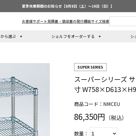
夏季休業期間のお知らせ【8月8日（土）～16日（日）】
お客様サポート
見積書・領収書の発行
棚板サイズ検索
トから選ぶ
シェルフをオーダーする
シ
SUPER SERIES
スーパーシリーズ サ
寸 W758×D613×
商品コード：NMCEU
86,350円
（税込）
数量：