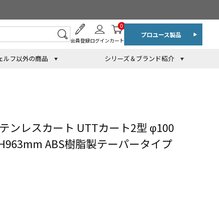
0
プロユース製品
会員登録
ログイン
カート
ェルフ以外の商品
シリーズ＆ブランド紹介
ンレスカート UTTカート2型 φ100
×H963mm ABS樹脂製テーパータイプ