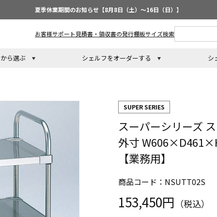
夏季休業期間のお知らせ【8月8日（土）～16日（日）】
お客様サポート
見積書・領収書の発行
棚板サイズ検索
トから選ぶ
シェルフをオーダーする
シ
SUPER SERIES
スーパーシリーズ ステ
外寸 W606×D461
【業務用】
商品コード：NSUTT02S
153,450円
（税込）