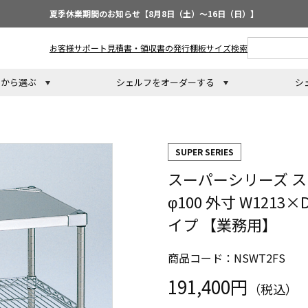
夏季休業期間のお知らせ【8月8日（土）～16日（日）】
お客様サポート
見積書・領収書の発行
棚板サイズ検索
トから選ぶ
シェルフをオーダーする
シ
SUPER SERIES
スーパーシリーズ ス
φ100 外寸 W1213
イプ 【業務用】
商品コード：NSWT2FS
191,400円
（税込）