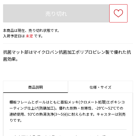
売り切れ
本商品は現在、売り切れ状態です。
入荷予定日は
未定
です。
抗菌マット部はマイクロバン抗菌加工ポリプロピレン製で優れた抗
菌効果。
商品説明
仕様・サイズ
棚板フレームとポールはともに亜鉛メッキ(クロメート処理)エポキシコ
ーティング仕上げ(防錆加工)。優れた耐熱・耐寒性、-29℃～52℃での
連続使用、93℃の熱湯洗浄(3～5分)に耐えられます。キャスターは別売
りです。