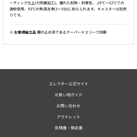
ーティング仕上げ(防錆加工)。優れた耐熱・耐寒性、-29℃～52℃での
連続使用、93℃の熱湯洗浄(3～5分)に耐えられます。キャスターは別売
りです。
※ お客様組立品
棚の止め具であるテーパードスリーブ同梱
エレクター公式サイト
お買い物ガイド
お問い合わせ
アウトレット
見積書・領収書