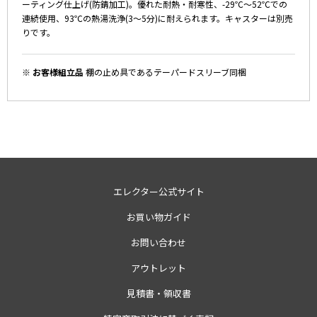
ーティング仕上げ(防錆加工)。優れた耐熱・耐寒性、-29℃～52℃での
連続使用、93℃の熱湯洗浄(3～5分)に耐えられます。キャスターは別売
りです。
※ お客様組立品
棚の止め具であるテーパードスリーブ同梱
エレクター公式サイト
お買い物ガイド
お問い合わせ
アウトレット
見積書・領収書