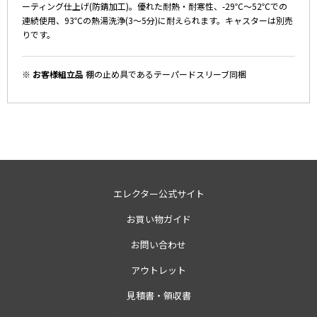
ーティング仕上げ(防錆加工)。優れた耐熱・耐寒性、-29℃～52℃での
連続使用、93℃の熱湯洗浄(3～5分)に耐えられます。キャスターは別売
りです。
※ お客様組立品
棚の止め具であるテーパードスリーブ同梱
エレクター公式サイト
お買い物ガイド
お問い合わせ
アウトレット
見積書・領収書