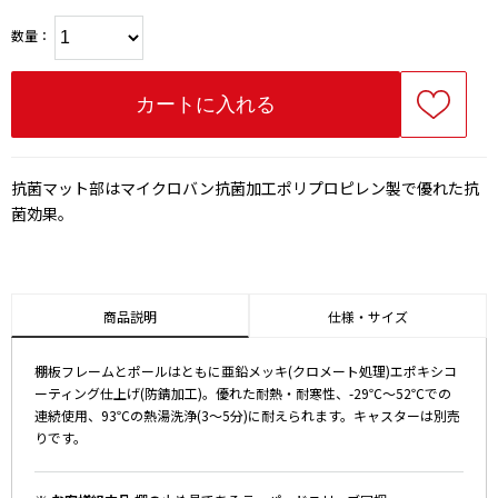
数量：
抗菌マット部はマイクロバン抗菌加工ポリプロピレン製で優れた抗
菌効果。
商品説明
仕様・サイズ
棚板フレームとポールはともに亜鉛メッキ(クロメート処理)エポキシコ
ーティング仕上げ(防錆加工)。優れた耐熱・耐寒性、-29℃～52℃での
連続使用、93℃の熱湯洗浄(3～5分)に耐えられます。キャスターは別売
りです。