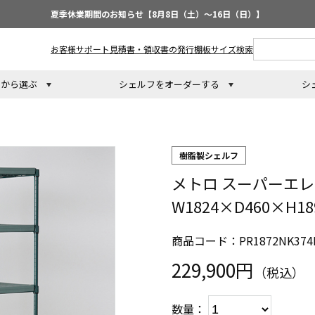
夏季休業期間のお知らせ【8月8日（土）～16日（日）】
お客様サポート
見積書・領収書の発行
棚板サイズ検索
トから選ぶ
シェルフをオーダーする
シ
樹脂製シェルフ
メトロ スーパーエレ
W1824×D460×H1
商品コード：PR1872NK374
229,900円
（税込）
数量：