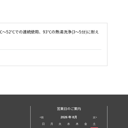
～52℃での連続使用、93℃の熱湯洗浄(3～5分)に耐え
営業日のご案内
2026
年 8月
<前
次>
日
月
火
水
木
金
土