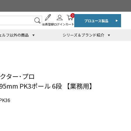
0
プロユース製品
会員登録
ログイン
カート
ェルフ以外の商品
シリーズ＆ブランド紹介
クター･プロ
895mm PK3ポール 6段 【業務用】
PK36