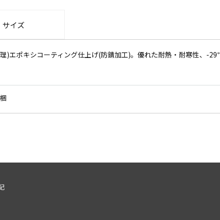
・サイズ
)エポキシコーティング仕上げ(防錆加工)。優れた耐熱・耐寒性、-29℃
梱
記