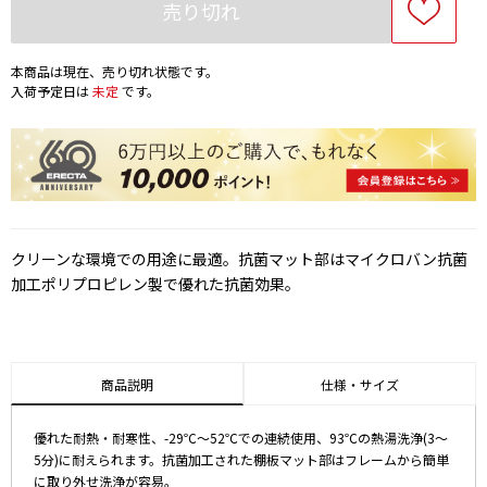
売り切れ
本商品は現在、売り切れ状態です。
入荷予定日は
未定
です。
クリーンな環境での用途に最適。抗菌マット部はマイクロバン抗菌
加工ポリプロピレン製で優れた抗菌効果。
商品説明
仕様・サイズ
優れた耐熱・耐寒性、-29℃～52℃での連続使用、93℃の熱湯洗浄(3～
5分)に耐えられます。抗菌加工された棚板マット部はフレームから簡単
に取り外せ洗浄が容易。