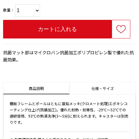
数量：
抗菌マット部はマイクロバン抗菌加工ポリプロピレン製で優れた抗
菌効果。
商品説明
仕様・サイズ
棚板フレームとポールはともに亜鉛メッキ(クロメート処理)エポキシコ
ーティング仕上げ(防錆加工)。優れた耐熱・耐寒性、-29℃～52℃での
連続使用、93℃の熱湯洗浄(3～5分)に耐えられます。キャスターは別売
りです。